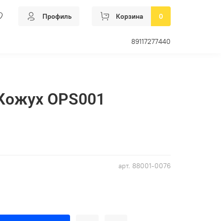
Профиль
Корзина
0
89117277440
 Кожух OPS001
арт.
88001-0076